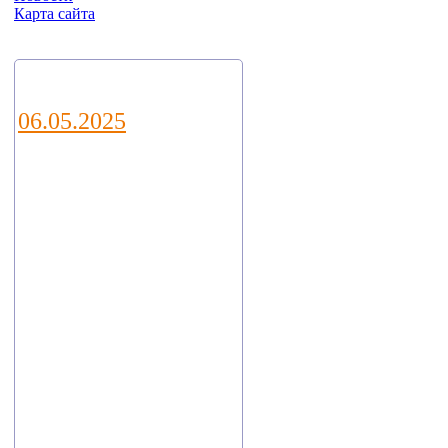
Карта сайта
Новости
06.05.2025
Уважаемые
коллеги и
партнеры!
Приглашаем Вас
посетить наш
стенд E21 на
ежегодной
выставке водных