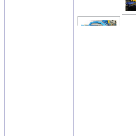
«Экспортер года
– 2024». В этом
году было 66
участников.
Победители
определены в
пяти
номинациях.
Лучшим
экспортером в
сфере
промышленности
стало АО