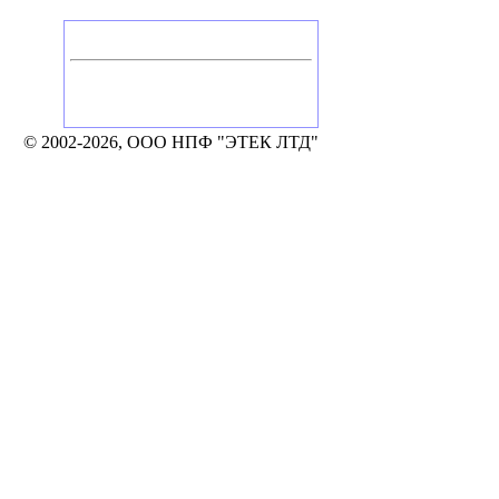
Головной офис
Россия, Калуга
Тел./Факс: +7 (4842) 506-776, 506-777
248002, Калуга, а/я 331
e-mail: mail@etek.ru
© 2002-2026, ООО НПФ "ЭТЕК ЛТД"