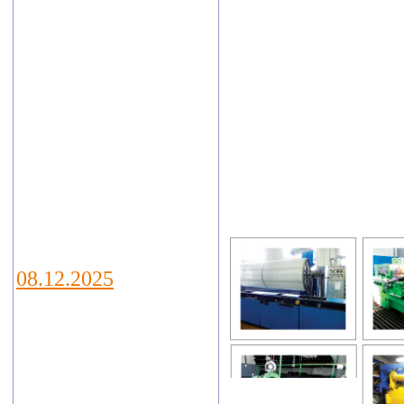
технологий
VODEXPO 2026,
которая пройдет
с 20 по 22 мая
2026г. по адресу:
г.Москва,
Ильинка, 4,
Гостиный двор
08.12.2025
В Калуге
подведены итоги
регионального
этапа конкурса