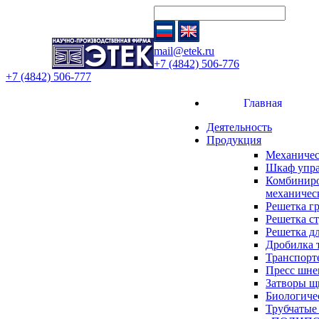
mail@etek.ru
+7 (4842) 506-776
+7 (4842) 506-777
Главная
Деятельность
Продукция
Механичес
Шкаф упр
Комбиниро
механичес
Решетка г
Решетка с
Решетка д
Дробилка 
Транспорт
Пресс шне
Затворы щ
Биологиче
Трубчатые