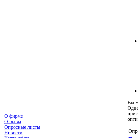
Вы 
Одна
прис
О фирме
опти
Отзывы
Опросные листы
Опр
Новости