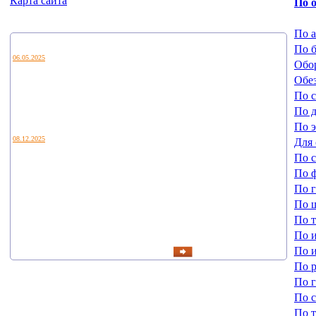
Карта сайта
По 
По 
Новости
По 
06.05.2025
Обо
Уважаемые коллеги и партнеры!
Обез
Приглашаем Вас посетить наш стенд E21 на ежегодной выставке водных
По 
технологий VODEXPO 2026, которая пройдет с 20 по 22 мая 2026г. по
По 
адресу: г.Москва, Ильинка, 4, Гостиный двор
По 
08.12.2025
Для 
В Калуге подведены итоги регионального этапа конкурса «Экспортер года –
По 
2024». В этом году было 66 участников. Победители определены в пяти
По 
номинациях.
Лучшим экспортером в сфере промышленности стало АО «Циклотрон»,
По 
второе место ООО НПФ «ЭТЕК ЛТД».
По 
В машиностроении — ООО «Листон».
В...
По 
По 
По 
читать все новости
По 
По 
По 
По 