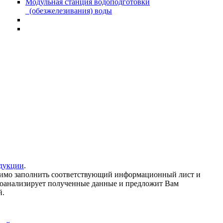
Модульная станция водоподготовки
(обезжелезивания) воды
дукции
.
одимо заполнить соответствующий информационный лист и
проанализирует полученные данные и предложит Вам
й.