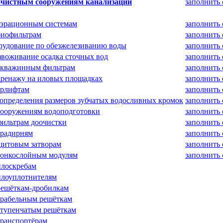
очистным сооружениям канализации
заполнить 
аэрационным системам
заполнить 
биофильтрам
заполнить 
рудование по обезжелезиванию воды
заполнить 
воживание осадка сточных вод
заполнить 
скважинным фильтрам
заполнить 
дренажу на иловых площадках
заполнить 
эрлифтам
заполнить 
определения размеров зубчатых водосливных кромок
заполнить 
сооружениям водоподготовки
заполнить 
фильтрам доочистки
заполнить 
градирням
заполнить 
щитовым затворам
заполнить 
тонкослойным модулям
заполнить 
илоскребам
илоуплотнителям
решёткам-дробилкам
грабельным решёткам
ступенчатым решёткам
транспортёрам