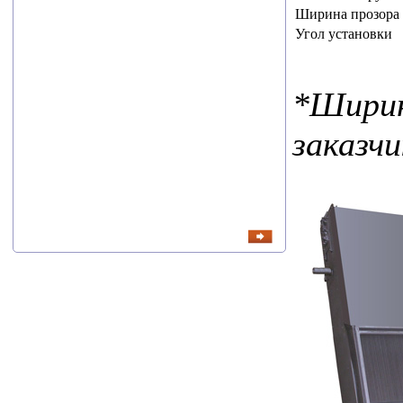
АО «Циклотрон»,
Ширина прозора
второе место ООО
Угол установки
НПФ «ЭТЕК ЛТД».
В машиностроении —
*Ширин
ООО «Листон».
заказчи
В...
читать все новости