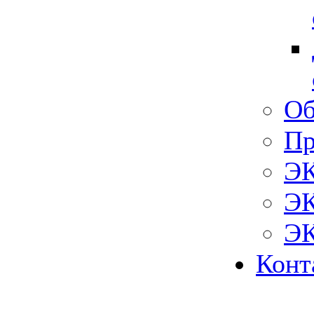
Об
Пр
ЭК
ЭК
ЭК
Конт