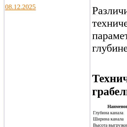
08.12.2025
Различ
В Калуге подведены
техниче
итоги регионального
параме
этапа конкурса
«Экспортер года –
глубине
2024». В этом году
было 66 участников.
Победители
Техни
определены в пяти
грабе
номинациях.
Лучшим экспортером в
Наименов
сфере
Глубина канала
промышленности стало
Ширина канала
Высота выгрузки