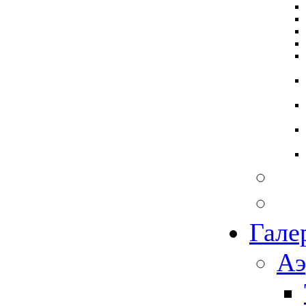
Гале
Аэ