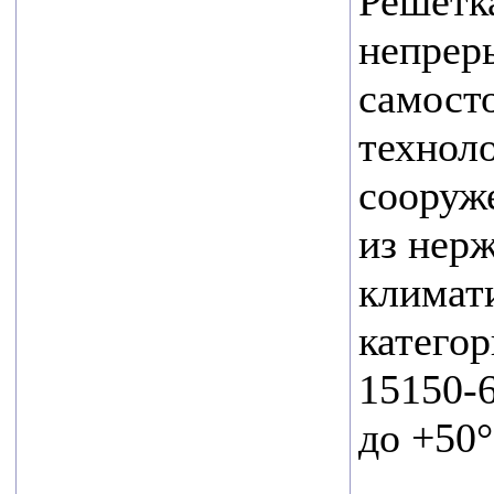
Решетк
Уважаемые коллеги и
партнеры!
непрер
самосто
Приглашаем Вас
технол
посетить наш стенд
E21 на ежегодной
сооруж
выставке водных
из нер
технологий VODEXPO
климат
2026, которая пройдет
с 20 по 22 мая 2026г.
катего
по адресу: г.Москва,
15150-6
Ильинка, 4, Гостиный
до +50°
двор