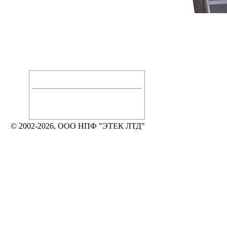
Головной офис
Россия, Калуга
Тел./Факс: +7 (4842) 506-776, 506-777
248002, Калуга, а/я 331
e-mail: mail@etek.ru
© 2002-2026, ООО НПФ "ЭТЕК ЛТД"