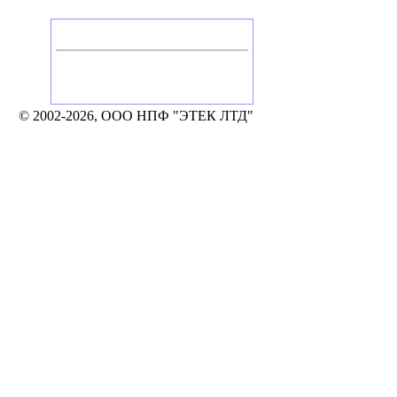
Головной офис
Россия, Калуга
Тел./Факс: +7 (4842) 506-776, 506-777
248002, Калуга, а/я 331
e-mail: mail@etek.ru
© 2002-2026, ООО НПФ "ЭТЕК ЛТД"