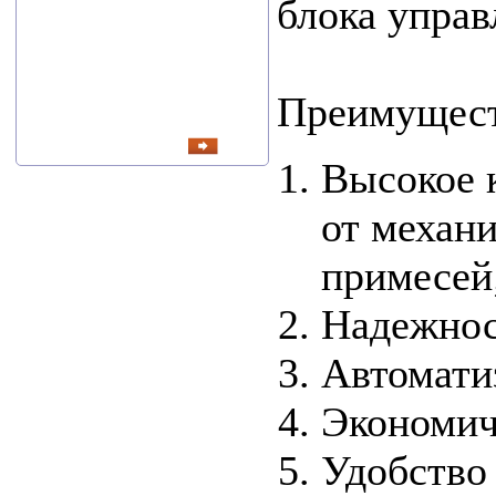
блока управ
В...
Преимущест
читать все
новости
Высокое 
от механ
примесей
Надежнос
Автомати
Экономич
Удобство