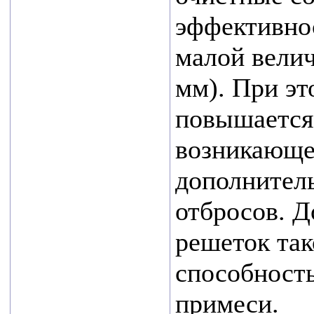
Приглашаем Вас
эффективнос
посетить наш
малой велич
стенд E21 на
мм). При эт
ежегодной
выставке водных
повышается 
технологий
возникающе
VODEXPO 2026,
дополнител
которая пройдет
с 20 по 22 мая
отбросов. 
2026г. по адресу:
решеток так
г.Москва,
способность
Ильинка, 4,
Гостиный двор
примеси.