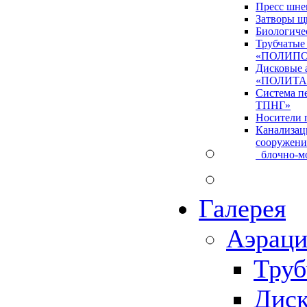
Пресс шне
Затворы щ
Биологиче
Трубчатые
«ПОЛИПО
Дисковые 
«ПОЛИТА
Система 
ТПНГ»
Носители 
Канализац
сооружен
блочно-мо
Галерея
Аэраци
Труб
Диск