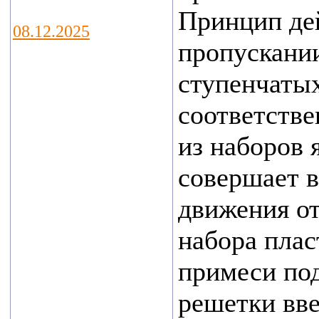
Принцип дей
08.12.2025
пропускании
В Калуге
ступенчаты
подведены итоги
регионального
соответстве
этапа конкурса
из наборов 
«Экспортер года
совершает 
– 2024». В этом
году было 66
движения о
участников.
набора плас
Победители
примеси по
определены в
пяти
решетки вве
номинациях.