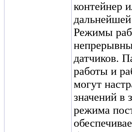
контейнер и
Лучшим
дальнейшей
экспортером в
сфере
Режимы раб
промышленности
непрерывный
стало АО
датчиков. 
«Циклотрон»,
второе место
работы и ра
ООО НПФ
могут настр
«ЭТЕК ЛТД».
значений в 
В
машиностроении
режима пост
— ООО
обеспечива
«Листон».