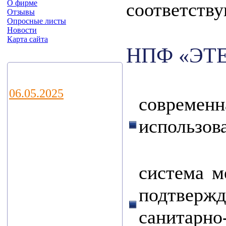
О фирме
соответству
Отзывы
Опросные листы
Новости
Карта сайта
НПФ «ЭТЕК
Новости
06.05.2025
современн
Уважаемые
использов
коллеги и
партнеры!
система м
Приглашаем Вас
подтверж
посетить наш
стенд E21 на
санитарно