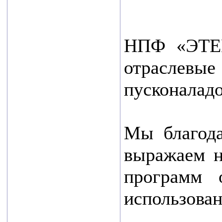
промышленности
стало АО
«Циклотрон»,
НПФ «ЭТЕК 
второе место
отраслевы
ООО НПФ
«ЭТЕК ЛТД».
пусконаладо
В
машиностроении
Мы благода
— ООО
«Листон».
выражаем н
В...
программ 
использова
читать все