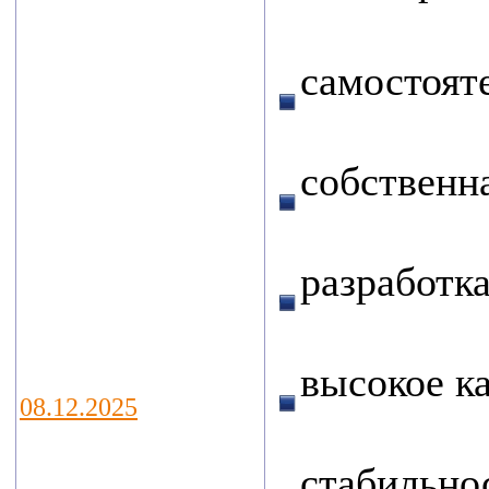
ежегодной
выставке водных
самостоят
технологий
VODEXPO 2026,
которая пройдет
собственн
с 20 по 22 мая
2026г. по адресу:
г.Москва,
разработк
Ильинка, 4,
Гостиный двор
высокое к
08.12.2025
В Калуге
стабильн
подведены итоги