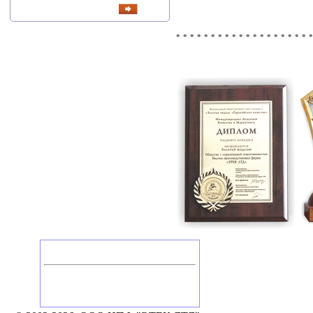
новости
...................
Головной офис
Россия, Калуга
Тел./Факс: +7 (4842) 506-776, 506-777
248002, Калуга, а/я 331
e-mail: mail@etek.ru