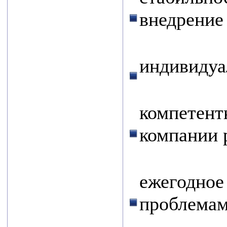
регионального
внедрение
этапа конкурса
«Экспортер года
индивидуа
– 2024». В этом
году было 66
участников.
компетент
Победители
определены в
компании 
пяти
номинациях.
ежегодное
Лучшим
экспортером в
проблемам
сфере