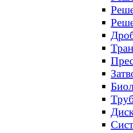
Реше
Реше
Дроб
Тран
Пре
Затв
Биол
Тру
Дис
Сис