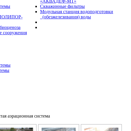
«АКВАДЕФ-МТ»
стемы
Скважинные фильтры
Модульная станция водоподготовки
«ПОЛИПОР-
(обезжелезивания) воды
биоценоза
е сооружения
стемы
темы
тая аэрационная система