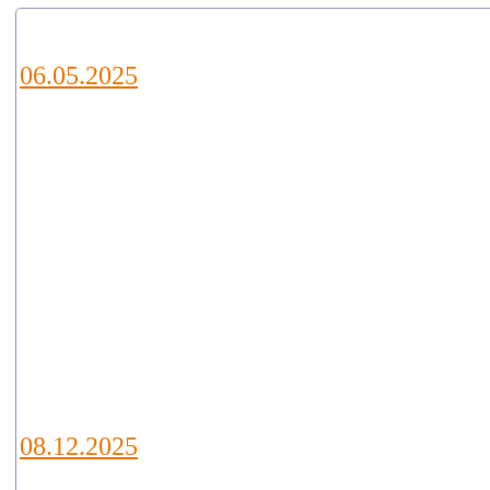
Новости
06.05.2025
Уважаемые коллеги и партнеры!
Приглашаем Вас посетить наш ст
E21 на ежегодной выставке водны
технологий VODEXPO 2026, кото
пройдет с 20 по 22 мая 2026г. по
адресу: г.Москва, Ильинка, 4, Го
двор
08.12.2025
В Калуге подведены итоги