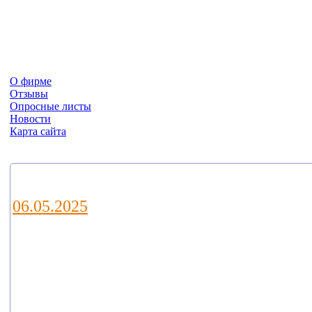
О фирме
Отзывы
Опросные листы
Новости
Карта сайта
Новости
06.05.2025
Уважаемые коллеги и партнеры!
Приглашаем Вас посетить наш ст
E21 на ежегодной выставке водны