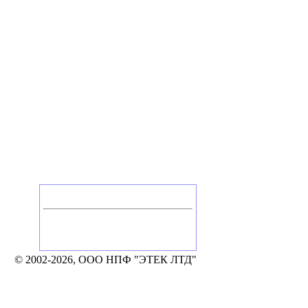
Головной офис
Россия, Калуга
Тел./Факс: +7 (4842) 506-776, 506-777
248002, Калуга, а/я 331
e-mail: mail@etek.ru
© 2002-2026, ООО НПФ "ЭТЕК ЛТД"