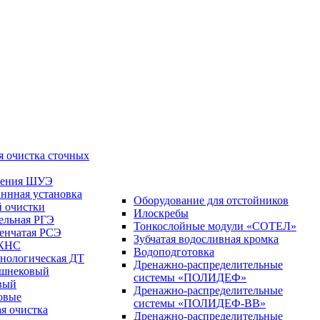
я очистка сточных
ления ШУЭ
ннная установка
Оборудование для отстойников
й очистки
Илоскребы
ельная РГЭ
Тонкослойные модули «СОТЕЛ»
пенчатая РСЭ
Зубчатая водосливная кромка
 КНС
Водоподготовка
хнологическая ДТ
Дренажно-распределительные
 шнековый
системы «ПОЛИДЕФ»
вый
Дренажно-распределительные
овые
системы «ПОЛИДЕФ-ВВ»
я очистка
Дренажно-распределительные