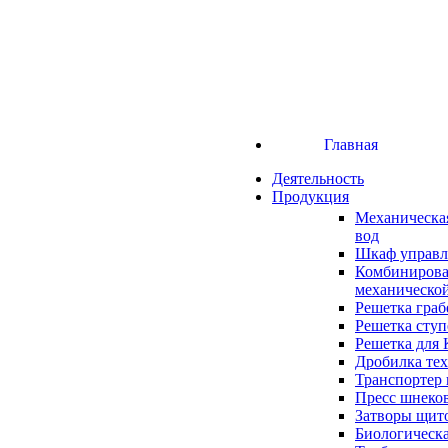
Главная
Деятельность
Продукция
Механическа
вод
Шкаф управ
Комбинирова
механическо
Решетка граб
Решетка сту
Решетка для
Дробилка те
Транспортер
Пресс шнеко
Затворы щит
Биологическа