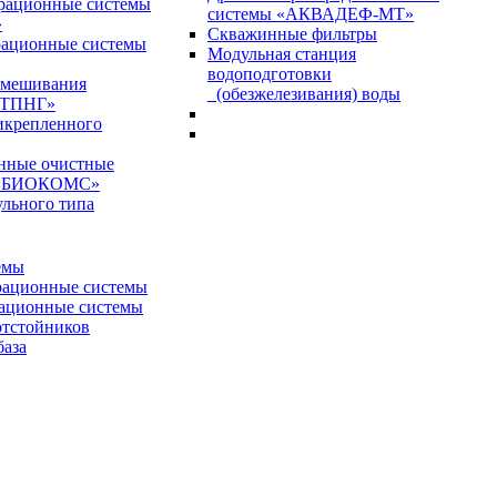
эрационные системы
системы «АКВАДЕФ-МТ»
»
Скважинные фильтры
рационные системы
Модульная станция
водоподготовки
емешивания
(обезжелезивания) воды
ТПНГ»
икрепленного
нные очистные
 «БИОКОМС»
льного типа
емы
рационные системы
рационные системы
отстойников
база