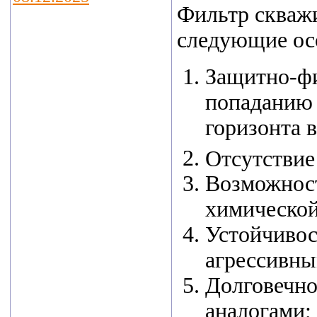
Фильтр сква
В Калуге
следующие ос
подведены итоги
регионального
Защитно-ф
этапа конкурса
попаданию 
«Экспортер года
горизонта 
– 2024». В этом
Отсутствие
году было 66
Возможност
участников.
химической
Победители
определены в
Устойчивос
пяти
агрессивны
номинациях.
Долговечно
Лучшим
аналогами;