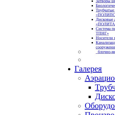
Затворы щ
Биологиче
Трубчатые
«ПОЛИПО
Дисковые 
«ПОЛИТА
Система 
ТПНГ»
Носители 
Канализац
сооружен
блочно-мо
Галерея
Аэрацио
Труб
Диск
Оборудо
Произво