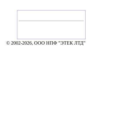
Головной офис
Россия, Калуга
Тел./Факс: +7 (4842) 506-776, 506-777
248002, Калуга, а/я 331
e-mail: mail@etek.ru
© 2002-2026, ООО НПФ "ЭТЕК ЛТД"