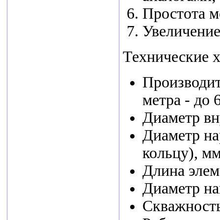
экспортером в
Простота м
сфере
Увеличение
промышленности
стало АО
Технические х
«Циклотрон»,
Производите
второе место
метра - до 
ООО НПФ
Диаметр вн
«ЭТЕК ЛТД».
Диаметр н
В
машиностроении
кольцу), мм
— ООО
Длина элем
«Листон».
Диаметр на
В...
Скважность