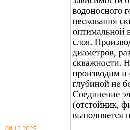
зависимости о
посетить наш
водоносного г
стенд E21 на
пескования ск
ежегодной
оптимальной 
выставке водных
технологий
слоя. Произв
VODEXPO 2026,
диаметров, ра
которая пройдет
скважности. Н
с 20 по 22 мая
производим и 
2026г. по адресу:
глубиной не б
г.Москва,
Соединение э
Ильинка, 4,
(отстойник, ф
Гостиный двор
выполняется 
08.12.2025