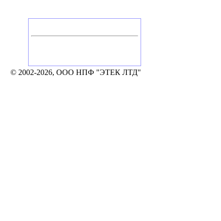
Головной офис
Россия, Калуга
Тел./Факс: +7 (4842) 506-776, 506-777
248002, Калуга, а/я 331
e-mail: mail@etek.ru
© 2002-2026, ООО НПФ "ЭТЕК ЛТД"