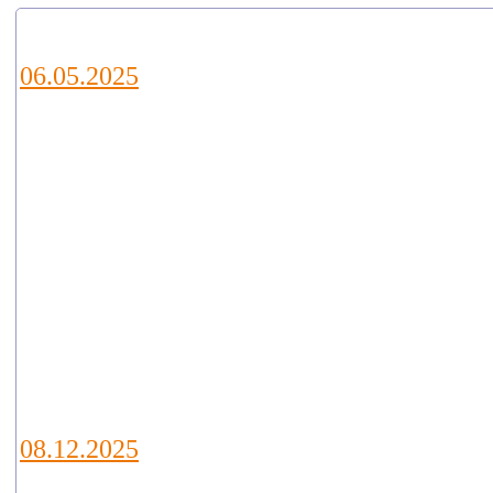
Новости
06.05.2025
Уважаемые коллеги и партнеры!
Приглашаем Вас посетить наш ст
E21 на ежегодной выставке водны
технологий VODEXPO 2026, кото
пройдет с 20 по 22 мая 2026г. по
адресу: г.Москва, Ильинка, 4, Го
двор
08.12.2025
В Калуге подведены итоги