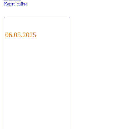
Карта сайта
Новости
06.05.2025
Уважаемые
коллеги и
партнеры!
Приглашаем Вас
посетить наш
стенд E21 на
ежегодной
выставке водных