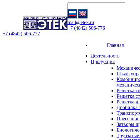
mail@etek.ru
+7 (4842) 506-776
+7 (4842) 506-777
Главная
Деятельность
Продукция
Механичес
Шкаф упр
Комбиниро
механичес
Решетка г
Решетка с
Решетка д
Дробилка 
Транспорт
Пресс шне
Затворы щ
Биологиче
Трубчатые