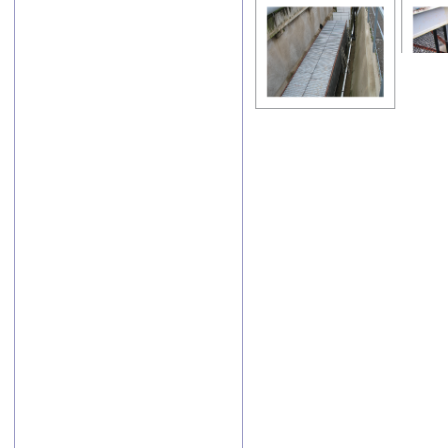
«Экспортер года
– 2024». В этом
году было 66
участников.
Победители
определены в
пяти
номинациях.
Лучшим
экспортером в
сфере
промышленности
стало АО