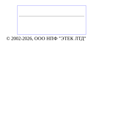
Головной офис
Россия, Калуга
Тел./Факс: +7 (4842) 506-776, 506-777
248002, Калуга, а/я 331
e-mail: mail@etek.ru
© 2002-2026, ООО НПФ "ЭТЕК ЛТД"