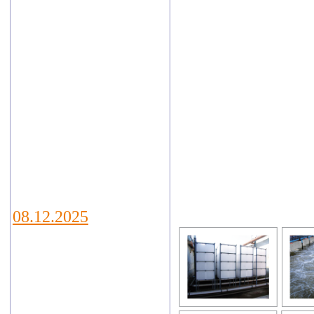
технологий
VODEXPO 2026,
которая пройдет
с 20 по 22 мая
2026г. по адресу:
г.Москва,
Ильинка, 4,
Гостиный двор
08.12.2025
В Калуге
подведены итоги
регионального
этапа конкурса