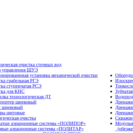
ическая очистка сточных вод
 управления ШУЭ
инированнная установка механической очистки
Оборудо
ка грабельная РГЭ
Илоскре
ка ступенчатая РСЭ
Тонкосл
тка для КНС
Зубчата
илка технологическая ДТ
Водопод
спортер шнековый
Дренажн
с шнековый
Дренажн
оры щитовые
Дренажн
гическая очистка
Скважин
чатые аэрационные системы «ПОЛИПОР»
Модульн
овые аэрационные системы «ПОЛИТАР»
(обезже