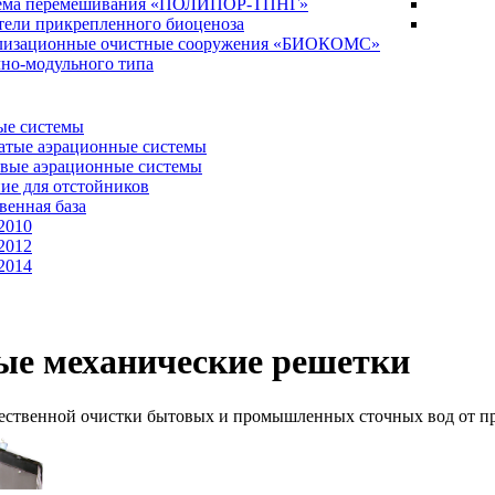
ема перемешивания «ПОЛИПОР-ТПНГ»
тели прикрепленного биоценоза
лизационные очистные сооружения «БИОКОМС»
но-модульного типа
ые системы
атые аэрационные системы
вые аэрационные системы
ие для отстойников
венная база
2010
2012
2014
ые механические решетки
ественной очистки бытовых и промышленных сточных вод от при