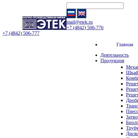
mail@etek.ru
+7 (4842) 506-776
+7 (4842) 506-777
Главная
Деятельность
Продукция
Механ
Шкаф
Комб
Решет
Решет
Реше
Дроб
Тран
Прес
Затв
Биоло
Труб
Диск