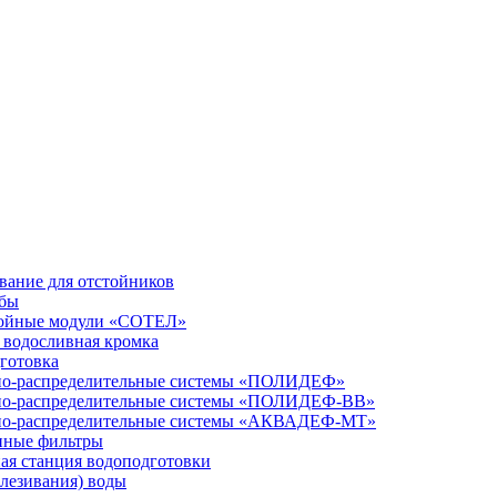
вание для отстойников
бы
ойные модули «СОТЕЛ»
я водосливная кромка
готовка
о-распределительные системы «ПОЛИДЕФ»
о-распределительные системы «ПОЛИДЕФ-ВВ»
о-распределительные системы «АКВАДЕФ-МТ»
ные фильтры
ая станция водоподготовки
лезивания) воды