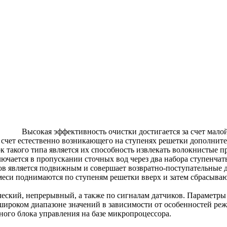
Высокая эффективность очистки достигается за счет малой
 счет естественно возникающего на ступенях решетки дополнит
 такого типа является их способность извлекать волокнистые п
ючается в пропускании сточных вод через два набора ступенча
ов является подвижным и совершает возвратно-поступательные
еси поднимаются по ступеням решетки вверх и затем сбрасываю
ский, непрерывный, а также по сигналам датчиков. Параметры 
 широком диапазоне значений в зависимости от особенностей ре
ого блока управления на базе микропроцессора.