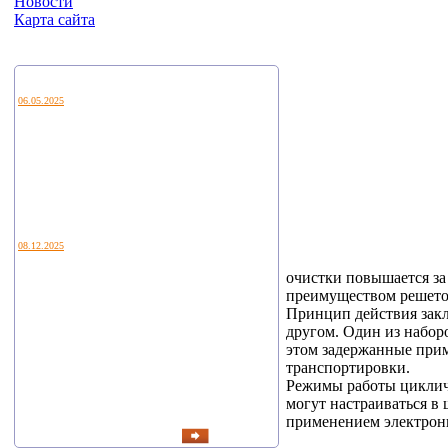
Новости
Карта сайта
Новости
06.05.2025
Уважаемые коллеги и партнеры!
Приглашаем Вас посетить наш стенд E21 на
ежегодной выставке водных технологий
VODEXPO 2026, которая пройдет с 20 по 22 мая
2026г. по адресу: г.Москва, Ильинка, 4, Гостиный
двор
08.12.2025
В Калуге подведены итоги регионального этапа
очистки повышается за
конкурса «Экспортер года – 2024». В этом году
преимуществом решеток
было 66 участников. Победители определены в
пяти номинациях.
Принцип действия закл
Лучшим экспортером в сфере промышленности
другом. Один из набор
стало АО «Циклотрон», второе место ООО НПФ
этом задержанные прим
«ЭТЕК ЛТД».
транспортировки.
В машиностроении — ООО «Листон».
Режимы работы цикличе
В...
могут настраиваться в
применением электронн
читать все новости