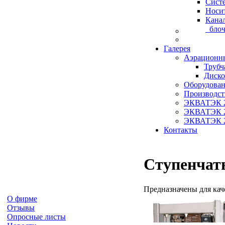
Сист
Носи
Кана
блоч
Галерея
Аэрационн
Трубч
Диско
Оборудован
Производст
ЭКВАТЭК 
ЭКВАТЭК 
ЭКВАТЭК 
Контакты
Ступенчат
Предназначены для кач
О фирме
Отзывы
Опросные листы